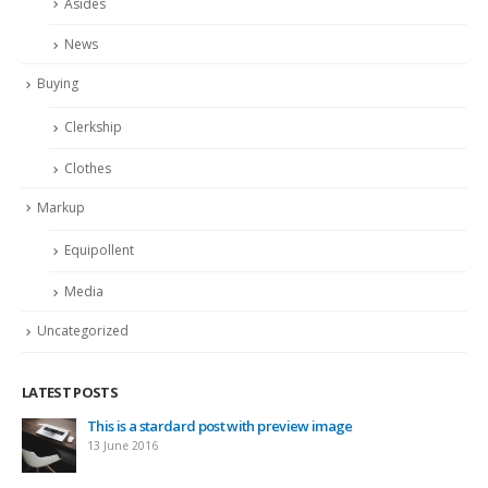
Asides
News
Buying
Clerkship
Clothes
Markup
Equipollent
Media
Uncategorized
LATEST POSTS
This is a standard embedded video post
10 June 2016