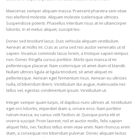
Maecenas semper aliquam massa. Praesent pharetra sem vitae
nisi eleifend molestie. Aliquam molestie scelerisque ultricies.
Suspendisse potenti. Phasellus interdum risus at mi ullamcorper
lobortis. In et metus aliquet, suscipit leo.
Donec sed tincidunt lacus. Duis vehicula aliquam vestibulum.
Aenean at mollis mi. Cras ac urna sed nisi auctor venenatis ut id
sapien. Vivamus commodo lacus lorem, a tristique sapien tempus
non. Donec fringilla cursus porttitor. Morbi quis massa id mi
pellentesque placerat. Nam scelerisque sit amet diam id blandit.
Nullam ultrices ligula at ligula tincidunt, sit amet aliquet mi
pellentesque. Aenean eget fermentum risus. Aenean eu ultricies
nulla, id bibendum libero. Vestibulum dui augue, malesuada nec
tellus vel, egestas condimentum ipsum. Vestibulum ut.
Integer semper quam turpis, id dapibus nunc ultrices at. Vestibulum
eget orci lobortis, imperdiet diam a, ornare eros. Nam porttitor
rutrum massa, eu varius velit facilisis at. Quisque porta elit et
viverra suscipit. Proin laoreet, nisl et auctor mollis, felis sapien
aliquet felis, nec facilisis tellus enim vitae enim. Nam rhoncus enim
diam, a consequat nisi bibendum pulvinar. Donec aliquam lectus