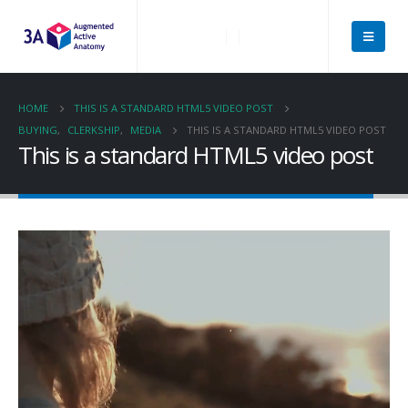
HOME
THIS IS A STANDARD HTML5 VIDEO POST
BUYING
,
CLERKSHIP
,
MEDIA
THIS IS A STANDARD HTML5 VIDEO POST
This is a standard HTML5 video post