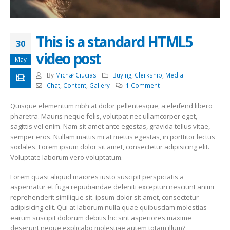
This is a standard HTML5
30
video post
May
By
Michał Ciucias
Buying
,
Clerkship
,
Media
Chat
,
Content
,
Gallery
1 Comment
Quisque elementum nibh at dolor pellentesque, a eleifend libero
pharetra. Mauris neque felis, volutpat nec ullamcorper eget,
sagittis vel enim. Nam sit amet ante egestas, gravida tellus vitae,
semper eros. Nullam mattis mi at metus egestas, in porttitor lectus
sodales. Lorem ipsum dolor sit amet, consectetur adipisicing elit.
Voluptate laborum vero voluptatum.
Lorem quasi aliquid maiores iusto suscipit perspiciatis a
aspernatur et fuga repudiandae deleniti excepturi nesciunt animi
reprehenderit similique sit. ipsum dolor sit amet, consectetur
adipisicing elit. Qui at laborum nulla quae quibusdam molestias
earum suscipit dolorum debitis hic sint asperiores maxime
deserunt neque explicabo molestiae autem totam illum?